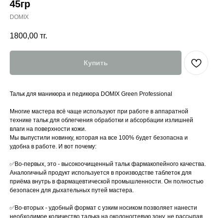
45гр
DOMIX
1800,00
тг.
Купить
Тальк для маникюра и педикюра DOMIX Green Professional
⠀
Многие мастера всё чаще используют при работе в аппаратной
технике тальк для облегчения обработки и абсорбации излишней
влаги на поверхности кожи.
Мы выпустили новинку, которая на все 100% будет безопасна и
удобна в работе. И вот почему:
⠀
✅Во-первых, это - высокоочищенный тальк фармакопейного качества.
Аналогичный продукт используется в производстве таблеток для
приёма внутрь в фармацевтической промышленности. Он полностью
безопасен для дыхательных путей мастера.
⠀
✅Во-вторых - удобный формат с узким носиком позволяет нанести
необходимое количество талька на околоногтевую зону, не рассыпая