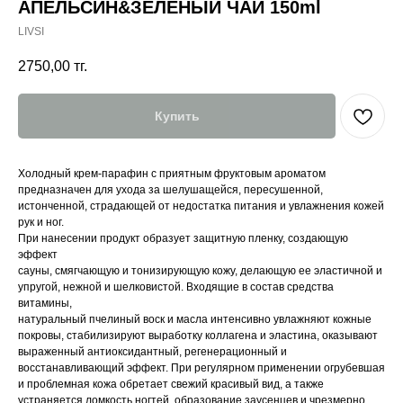
АПЕЛЬСИН&ЗЕЛЕНЫЙ ЧАЙ 150ml
LIVSI
2750,00
тг.
Купить
Холодный крем-парафин с приятным фруктовым ароматом
предназначен для ухода за шелушащейся, пересушенной,
истонченной, страдающей от недостатка питания и увлажнения кожей
рук и ног.
При нанесении продукт образует защитную пленку, создающую
эффект
сауны, смягчающую и тонизирующую кожу, делающую ее эластичной и
упругой, нежной и шелковистой. Входящие в состав средства
витамины,
натуральный пчелиный воск и масла интенсивно увлажняют кожные
покровы, стабилизируют выработку коллагена и эластина, оказывают
выраженный антиоксидантный, регенерационный и
восстанавливающий эффект. При регулярном применении огрубевшая
и проблемная кожа обретает свежий красивый вид, а также
устраняется ломкость ногтей, образование заусенцев и чрезмерно