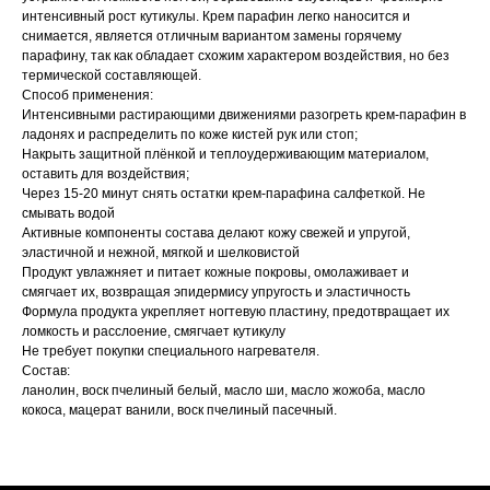
интенсивный рост кутикулы. Крем парафин легко наносится и
снимается, является отличным вариантом замены горячему
парафину, так как обладает схожим характером воздействия, но без
термической составляющей.
Способ применения:
Интенсивными растирающими движениями разогреть крем-парафин в
ладонях и распределить по коже кистей рук или стоп;
Накрыть защитной плёнкой и теплоудерживающим материалом,
оставить для воздействия;
Через 15-20 минут снять остатки крем-парафина салфеткой. Не
смывать водой
Активные компоненты состава делают кожу свежей и упругой,
эластичной и нежной, мягкой и шелковистой
Продукт увлажняет и питает кожные покровы, омолаживает и
смягчает их, возвращая эпидермису упругость и эластичность
Формула продукта укрепляет ногтевую пластину, предотвращает их
ломкость и расслоение, смягчает кутикулу
Не требует покупки специального нагревателя.
Состав:
ланолин, воск пчелиный белый, масло ши, масло жожоба, масло
кокоса, мацерат ванили, воск пчелиный пасечный.