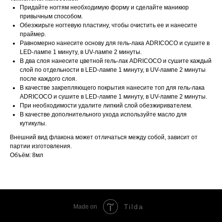
Придайте ногтям необходимую форму и сделайте маникюр
привычным способом.
Обезжирьте ногтевую пластину, чтобы очистить ее и нанесите
праймер.
Равномерно нанесите основу для гель-лака ADRICOCO и сушите в
LED-лампе 1 минуту, в UV-лампе 2 минуты.
В два слоя нанесите цветной гель-лак ADRICOCO и сушите каждый
слой по отдельности в LED-лампе 1 минуту, в UV-лампе 2 минуты
после каждого слоя.
В качестве закрепляющего покрытия нанесите топ для гель-лака
ADRICOCO и сушите в LED-лампе 1 минуту, в UV-лампе 2 минуты.
При необходимости удалите липкий слой обезжиривателем.
В качестве дополнительного ухода используйте масло для
кутикулы.
Внешний вид флакона может отличаться между собой, зависит от
партии изготовления.
Объём: 8мл
Tilda
Made on