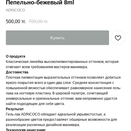
Пепельно-бежевый 8ml
ADRICOCO
500,00
тг.
700,00
тг.
Купить
О продукте
Классическая линейка высокопигментированных оттенков, которая
отвечает всем требованиям мастеров маникюра.
Достоинства
Плотная пигментация выразительных оттенков позволяет добиться
яркого покрытия всего в один-два слоя. Средняя консистенция с
повышенной вязкостью обеспечивает равномерное нанесение гель-
лака на ногтевую пластину. В широкой палитре, сочетающей
универсальные и оригинальные оттенки, вам непременно удастся
найти подходящие для себя цвета.
Результат
Гель-лак ADRICOCO обладает идеальной укрывистостью, а
разнообразие цветов предоставляет обширные возможности для
реализации различных дизайнов маникюра.
Технология нанесения: