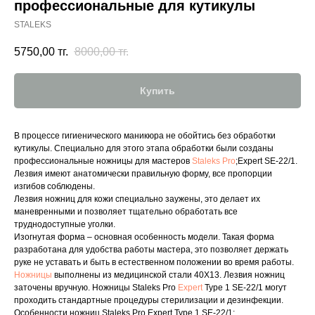
профессиональные для кутикулы
STALEKS
5750,00
тг.
8000,00
тг.
Купить
В процессе гигиенического маникюра не обойтись без обработки
кутикулы. Специально для этого этапа обработки были созданы
профессиональные ножницы для мастеров
Staleks Pro
;Expert SE-22/1.
Лезвия имеют анатомически правильную форму, все пропорции
изгибов соблюдены.
Лезвия ножниц для кожи специально заужены, это делает их
маневренными и позволяет тщательно обработать все
труднодоступные уголки.
Изогнутая форма – основная особенность модели. Такая форма
разработана для удобства работы мастера, это позволяет держать
руке не уставать и быть в естественном положении во время работы.
Ножницы
выполнены из медицинской стали 40Х13. Лезвия ножниц
заточены вручную. Ножницы Staleks Pro
Expert
Type 1 SE-22/1 могут
проходить стандартные процедуры стерилизации и дезинфекции.
Особенности ножниц Staleks Pro Expert Type 1 SE-22/1: