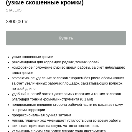
(узкие скошенные кромки)
STALEKS
3800,00
тг.
Купить
узкие скошенные кромки
рекомендован для коррекции редких, тонких бровей
комфортное положение руки во время работы, за счет небольшого
скоса кромок
эффективное удаление волосков с корнем без риска обламывания
за счет увеличенных рабочих площадок, захватывающих волосок
по всей длине
удобный и легкий захват даже самых коротких и тонких волосков
благодаря тонким кромкам инструмента (0,1 мм)
полированная внешняя сторона рабочей части не царапает кожу
во время коррекции
профессиональная ручная заточка
мягкий, плавный ход уменьшает усталость руки во время работы
стильная, приятная на ощупь матовая поверхность
удлиненные ручки для более мягкого хода инструмента