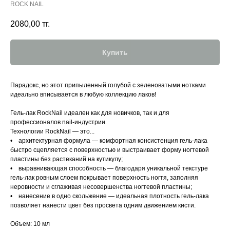
ROCK NAIL
2080,00
тг.
Купить
Парадокс, но этот припыленный голубой с зеленоватыми нотками
идеально вписывается в любую коллекцию лаков!
Гель-лак RockNail идеален как для новичков, так и для
профессионалов nail-индустрии.
Технологии RockNail — это...
• архитектурная формула — комфортная консистенция гель-лака
быстро сцепляется с поверхностью и выстраивает форму ногтевой
пластины без растеканий на кутикулу;
• выравнивающая способность — благодаря уникальной текстуре
гель-лак ровным слоем покрывает поверхность ногтя, заполняя
неровности и сглаживая несовершенства ногтевой пластины;
• нанесение в одно скольжение — идеальная плотность гель-лака
позволяет нанести цвет без просвета одним движением кисти.
Объем: 10 мл