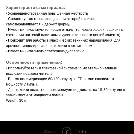
Характеристика материала:
- Усовершенствованная повышенная жёсткость
- Средне-густая консистенция, при которой отлично
самовыравнивается и держит форму.
- Имеет минимальную тепловую отдачу (тепловой эффект зависит от
состояния ногтевой пластины и чувствительности ногтей клиента).
- Подходит для работы в классических техниках наращивания, для
арочного моделирования и техники верхних форм
- Имеет минимальную остаточную дисперсию.
Особенности применения:
- Используйте гель в трехфазной системе: обязательно наличие
подложки под жесткий гель!
- Время полимеризации 60/120 секунд в LED лампе (зависит от
мощности лампы).
- Для техники поджатия - рекомендуем поджимать на 15-30 секунде в
зависимости от мощности лампы.
Weight: 30 g
Tilda
Made on