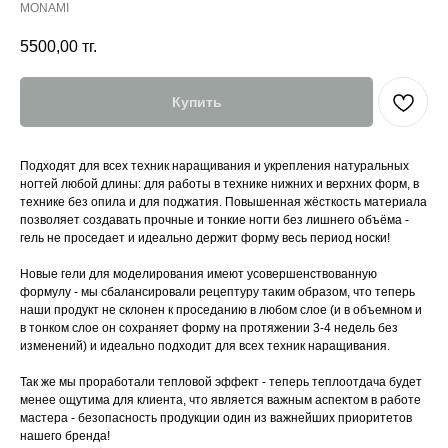
MONAMI
5500,00
тг.
Купить
Подходят для всех техник наращивания и укрепления натуральных
ногтей любой длины: для работы в технике нижних и верхних форм, в
технике без опила и для поджатия. Повышенная жёсткость материала
позволяет создавать прочные и тонкие ногти без лишнего объёма -
гель не проседает и идеально держит форму весь период носки!
Новые гели для моделирования имеют усовершенствованную
формулу - мы сбалансировали рецептуру таким образом, что теперь
наши продукт не склонен к проседанию в любом слое (и в объемном и
в тонком слое он сохраняет форму на протяжении 3-4 недель без
изменений) и идеально подходит для всех техник наращивания.
Так же мы проработали тепловой эффект - теперь теплоотдача будет
менее ощутима для клиента, что является важным аспектом в работе
мастера - безопасность продукции один из важнейших приоритетов
нашего бренда!