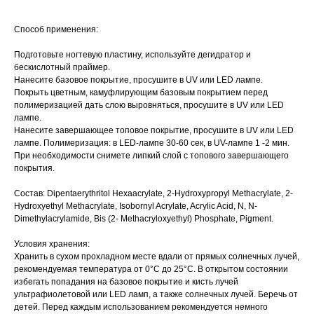
Способ применения:
Подготовьте ногтевую пластину, используйте дегидратор и
бескислотный праймер.
Нанесите базовое покрытие, просушите в UV или LED лампе.
Покрыть цветным, камуфлирующим базовым покрытием перед
полимеризацией дать слою выровняться, просушите в UV или LED
лампе.
Нанесите завершающее топовое покрытие, просушите в UV или LED
лампе. Полимеризация: в LED-лампе 30-60 сек, в UV-лампе 1 -2 мин.
При необходимости снимете липкий слой с топового завершающего
покрытия.
Состав: Dipentaerythritol Hexaacrylate, 2-Hydroxypropyl Methacrylate, 2-
Hydroxyethyl Methacrylate, Isobornyl Acrylate, Acrylic Acid, N, N-
Dimethylacrylamide, Bis (2- Methacryloxyethyl) Phosphate, Pigment.
Условия хранения:
Хранить в сухом прохладном месте вдали от прямых солнечных лучей,
рекомендуемая температура от 0°С до 25°С. В открытом состоянии
избегать попадания на базовое покрытие и кисть лучей
ультрафиолетовой или LED ламп, а также солнечных лучей. Беречь от
детей. Перед каждым использованием рекомендуется немного