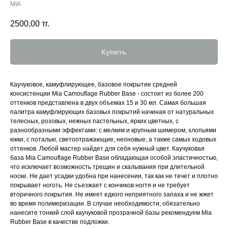
MIA
2500,00
тг.
Купить
Каучуковое, камуфлирующее, базовое покрытие средней
консистенции Mia Camouflage Rubber Base - состоит из более 200
оттенков представлена в двух объемах 15 и 30 мл. Самая большая
палитра камуфлирующих базовых покрытий начиная от натуральных
телесных, розовых, нежных пастельных, ярких цветных, с
разнообразными эффектами: с мелким и крупным шимером, хлопьями
юкки, с поталью, светоотражающие, неоновые, а также самых ходовых
оттенков. Любой мастер найдет для себя нужный цвет. Каучуковая
база Mia Camouflage Rubber Base обладающая особой эластичностью,
что исключает возможность трещин и скалывания при длительной
носке. Не дает усадки удобна при нанесении, так как не течет и плотно
покрывает ноготь. Не съезжает с кончиков ногтя и не требует
вторичного покрытия. Не имеет едкого неприятного запаха и не жжет
во время полимеризации. В случае необходимости, обязательно
нанесите тонкий слой каучуковой прозрачной базы рекомендуем Mia
Rubber Base в качестве подложки.