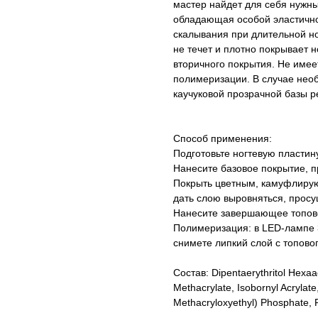
мастер найдет для себя нужны
обладающая особой эластично
скалывания при длительной но
не течет и плотно покрывает н
вторичного покрытия. Не имее
полимеризации. В случае необ
каучуковой прозрачной базы р
Способ применения:
Подготовьте ногтевую пластин
Нанесите базовое покрытие, п
Покрыть цветным, камуфлиру
дать слою выровняться, просу
Нанесите завершающее топово
Полимеризация: в LED-лампе 3
снимете липкий слой с топов
Состав: Dipentaerythritol Hexaa
Methacrylate, Isobornyl Acrylate,
Methacryloxyethyl) Phosphate, 