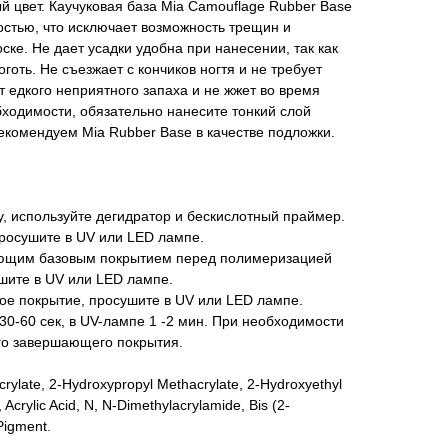
й цвет. Каучуковая база Mia Camouflage Rubber Base
стью, что исключает возможность трещин и
ске. Не дает усадки удобна при нанесении, так как
оготь. Не съезжает с кончиков ногтя и не требует
т едкого неприятного запаха и не жжет во время
ходимости, обязательно нанесите тонкий слой
екомендуем Mia Rubber Base в качестве подложки.
у, используйте дегидратор и бескислотный праймер.
росушите в UV или LED лампе.
ющим базовым покрытием перед полимеризацией
шите в UV или LED лампе.
е покрытие, просушите в UV или LED лампе.
0-60 сек, в UV-лампе 1 -2 мин. При необходимости
ого завершающего покрытия.
crylate, 2-Hydroxypropyl Methacrylate, 2-Hydroxyethyl
 Acrylic Acid, N, N-Dimethylacrylamide, Bis (2-
Pigment.