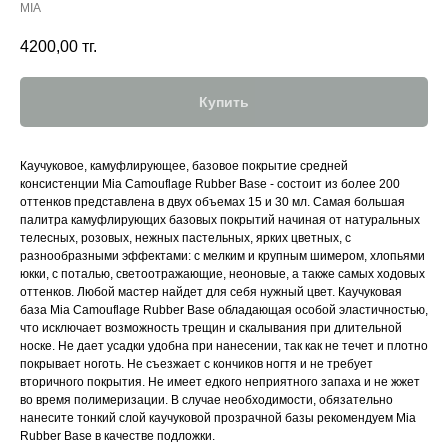
MIA
4200,00
тг.
Купить
Каучуковое, камуфлирующее, базовое покрытие средней
консистенции Mia Camouflage Rubber Base - состоит из более 200
оттенков представлена в двух объемах 15 и 30 мл. Самая большая
палитра камуфлирующих базовых покрытий начиная от натуральных
телесных, розовых, нежных пастельных, ярких цветных, с
разнообразными эффектами: с мелким и крупным шимером, хлопьями
юкки, с поталью, светоотражающие, неоновые, а также самых ходовых
оттенков. Любой мастер найдет для себя нужный цвет. Каучуковая
база Mia Camouflage Rubber Base обладающая особой эластичностью,
что исключает возможность трещин и скалывания при длительной
носке. Не дает усадки удобна при нанесении, так как не течет и плотно
покрывает ноготь. Не съезжает с кончиков ногтя и не требует
вторичного покрытия. Не имеет едкого неприятного запаха и не жжет
во время полимеризации. В случае необходимости, обязательно
нанесите тонкий слой каучуковой прозрачной базы рекомендуем Mia
Rubber Base в качестве подложки.