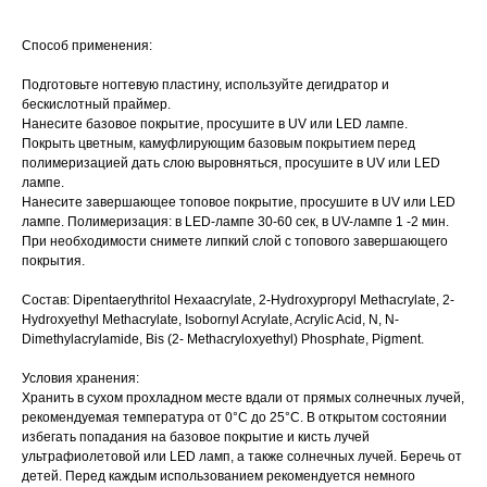
Способ применения:
Подготовьте ногтевую пластину, используйте дегидратор и
бескислотный праймер.
Нанесите базовое покрытие, просушите в UV или LED лампе.
Покрыть цветным, камуфлирующим базовым покрытием перед
полимеризацией дать слою выровняться, просушите в UV или LED
лампе.
Нанесите завершающее топовое покрытие, просушите в UV или LED
лампе. Полимеризация: в LED-лампе 30-60 сек, в UV-лампе 1 -2 мин.
При необходимости снимете липкий слой с топового завершающего
покрытия.
Состав: Dipentaerythritol Hexaacrylate, 2-Hydroxypropyl Methacrylate, 2-
Hydroxyethyl Methacrylate, Isobornyl Acrylate, Acrylic Acid, N, N-
Dimethylacrylamide, Bis (2- Methacryloxyethyl) Phosphate, Pigment.
Условия хранения:
Хранить в сухом прохладном месте вдали от прямых солнечных лучей,
рекомендуемая температура от 0°С до 25°С. В открытом состоянии
избегать попадания на базовое покрытие и кисть лучей
ультрафиолетовой или LED ламп, а также солнечных лучей. Беречь от
детей. Перед каждым использованием рекомендуется немного