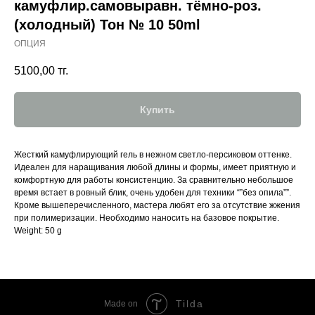
камуфлир.самовыравн. тёмно-роз.
(холодный) Тон № 10 50ml
ОПЦИЯ
5100,00
тг.
Купить
Жесткий камуфлирующий гель в нежном светло-персиковом оттенке.
Идеален для наращивания любой длины и формы, имеет приятную и
комфортную для работы консистенцию. За сравнительно небольшое
время встает в ровный блик, очень удобен для техники “”без опила””.
Кроме вышеперечисленного, мастера любят его за отсутствие жжения
при полимеризации. Необходимо наносить на базовое покрытие.
Weight: 50 g
Tilda
Made on