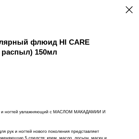
лярный флюид HI CARE
 распыл) 150мл
к и ногтей увлажняющий с МАСЛОМ МАКАДАМИИ И
для рук и ногтей нового поколения представляет
меняющую 5 средств: крем, масло, лосьон, маску и