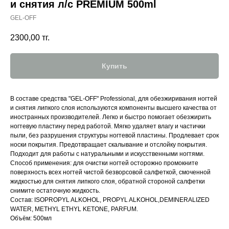
и снятия л/с PREMIUM 500ml
GEL-OFF
2300,00
тг.
Купить
В составе средства "GEL-OFF" Professional, для обезжиривания ногтей
и снятия липкого слоя используются компоненты высшего качества от
иностранных производителей. Легко и быстро помогает обезжирить
ногтевую пластину перед работой. Мягко удаляет влагу и частички
пыли, без разрушения структуры ногтевой пластины. Продлевает срок
носки покрытия. Предотвращает скалывание и отслойку покрытия.
Подходит для работы с натуральными и искусственными ногтями.
Способ применения: для очистки ногтей осторожно промокните
поверхность всех ногтей чистой безворсовой салфеткой, смоченной
жидкостью для снятия липкого слоя, обратной стороной салфетки
снимите остаточную жидкость.
Состав: ISOPROPYL ALKOHOL, PROPYL ALKOHOL,DEMINERALIZED
WATER, METHYL ETHYL KETONE, PARFUM.
Объём: 500мл