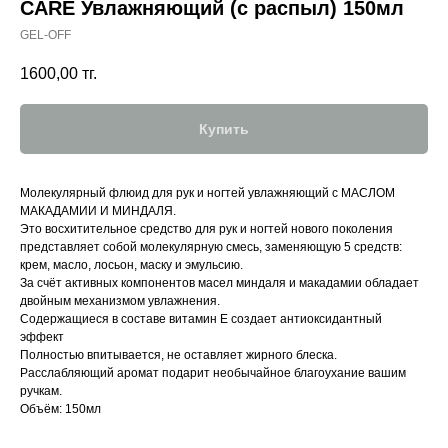
CARE Увлажняющий (с распыл) 150мл
GEL-OFF
1600,00
тг.
Купить
Молекулярный флюид для рук и ногтей увлажняющий с МАСЛОМ
МАКАДАМИИ И МИНДАЛЯ.
Это восхитительное средство для рук и ногтей нового поколения
представляет собой молекулярную смесь, заменяющую 5 средств:
крем, масло, лосьон, маску и эмульсию.
За счёт активных компонентов масел миндаля и макадамии обладает
двойным механизмом увлажнения.
Содержащиеся в составе витамин Е создает антиоксидантный
эффект
Полностью впитывается, не оставляет жирного блеска.
Расслабляющий аромат подарит необычайное благоухание вашим
ручкам.
Объём: 150мл