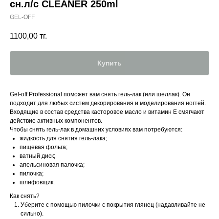
сн.л/с CLEANER 250ml
GEL-OFF
1100,00
тг.
Купить
Gel-off Professional поможет вам снять гель-лак (или шеллак). Он
подходит для любых систем декорирования и моделирования ногтей.
Входящие в состав средства касторовое масло и витамин Е смягчают
действие активных компонентов.
Чтобы снять гель-лак в домашних условиях вам потребуются:
жидкость для снятия гель-лака;
пищевая фольга;
ватный диск;
апельсиновая палочка;
пилочка;
шлифовщик.
Как снять?
Уберите с помощью пилочки с покрытия глянец (надавливайте не
сильно).