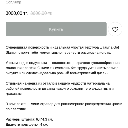
Go!Stamp
3000,00
тг.
3600,00
тг.
Купить
Суперлипкая поверхность и идеальная упругая текстура штампа Go!
Stamp помогут тебе моментально перенести рисунок на ноготь.
У штампа две подушечки — полностью прозрачная куполообразная и
молочная плоская. С ними ты сможешь без труда уменьшить размер
рисунка или сделать идеально ровный геометрический дизайн.
Стильная наклейка из отталкивающего жидкости материала на
рабочей поверхности штампа надолго сохранит его аккуратным и
красивым.
В комплекте — мини-скрапер для равномерного распределения краски
по пластине.
Размеры штампа: 6,4*4,3 см.
Диаметр подушечки: 4 см.