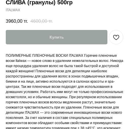
СЛИВА (гранулы) 500гр
ITALWAX
3960,00
тг.
4600,00
тг.
Купить
ПОЛИМЕРНЫЕ ПЛЕНОЧНЫЕ ВОСКИ ITALWAX Горячие пленочные
воски Italwax — новое слово в удалении нежелательных волос. Никогда
еще процедура удаления волос не была такой быстрой и доступной
каждой женщине! Пленочные воски для депиляции наиболее
распространены для удаления волос в зонах подмышечных впадин,
бикини и на лице, активно используются в салонах красоты и spa-
центрах. Так же пленочные воски подходят для использования в
домашних условиях. Работать ими могут не только профессиональные
косметологи, но и обычные женщины. При регулярном использовании
горячих пленочных восков волосы медленнее растут, значительно
снижается чувствительность при их удалении. Пленочные воски для
депиляции ITALWAX — это современные инновационные воски нового
поколения. За счет наличия в составе специальных полимерных
компонентов воски обладают особыми свойствами и преимуществами:
имеют низкую температуру плавления при + 38 +45°С, что исключает