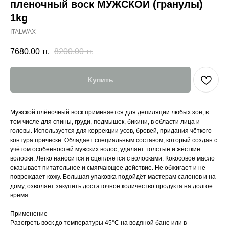
пленочный воск МУЖСКОЙ (гранулы)
1kg
ITALWAX
7680,00
тг.
8200,00
тг.
Купить
Мужской плёночный воск применяется для депиляции любых зон, в
том числе для спины, груди, подмышек, бикини, в области лица и
головы. Используется для коррекции усов, бровей, придания чёткого
контура причёске. Обладает специальным составом, который создан с
учётом особенностей мужских волос, удаляет толстые и жёсткие
волоски. Легко наносится и сцепляется с волосками. Кокосовое масло
оказывает питательное и смягчающее действие. Не обжигает и не
повреждает кожу. Большая упаковка подойдёт мастерам салонов и на
дому, озволяет закупить достаточное количество продукта на долгое
время.
Применение
Разогреть воск до температуры 45°С на водяной бане или в