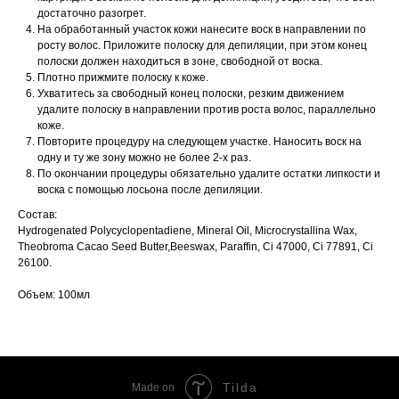
достаточно разогрет.
На обработанный участок кожи нанесите воск в направлении по
росту волос. Приложите полоску для депиляции, при этом конец
полоски должен находиться в зоне, свободной от воска.
Плотно прижмите полоску к коже.
Ухватитесь за свободный конец полоски, резким движением
удалите полоску в направлении против роста волос, параллельно
коже.
Повторите процедуру на следующем участке. Наносить воск на
одну и ту же зону можно не более 2-х раз.
По окончании процедуры обязательно удалите остатки липкости и
воска с помощью лосьона после депиляции.
Состав:
Hydrogenated Polycyclopentadiene, Mineral Oil, Microcrystallina Wax,
Theobroma Cacao Seed Butter,Beeswax, Paraffin, Ci 47000, Ci 77891, Ci
26100.
Объем: 100мл
Tilda
Made on