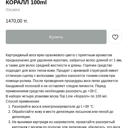
КОРАЛЛ 100ml
ITALWAX
1470,00
тг.
Купить
Картриджный воск ярко-оранжевого цвета с приятным ароматом
предназначен для удаления коротких, забритых волос длиной от 1 мм,
а также для волос средней жесткости и длины. Горячее средство
подходит для всех типов кожи. Продукт с кремовой структурой имеет
отличную сцепку с волосками, удобно наносится тонким слоем при
помощи ролика. После проведения процедуры воск легко удаляется
бандажной полоской и не оставляет следов липкости. Перед
применением средство необходимо разогреть до +39 С.
В наборе четыре упаковки воска Top Line «Коралл» по 100 мл.
Способ применения:
Разогрейте воск в электронагревателе до t +39 °C.
Обработайте кожу в месте депиляции лосьоном или пеной до
депиляции.
Не вынимая картридж из нагревателя, прокатайте разогретый
картридж с воском по полоске для депиляции, убедитесь, что воск