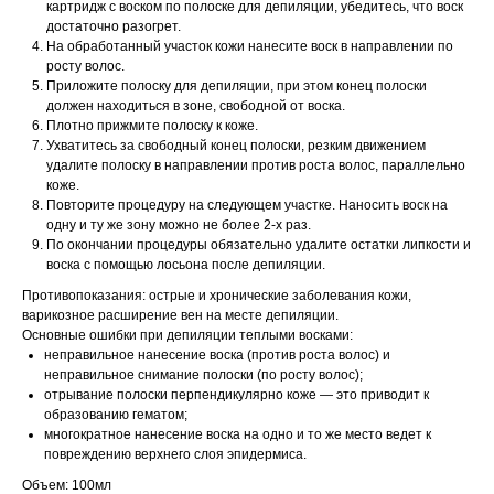
картридж с воском по полоске для депиляции, убедитесь, что воск
достаточно разогрет.
На обработанный участок кожи нанесите воск в направлении по
росту волос.
Приложите полоску для депиляции, при этом конец полоски
должен находиться в зоне, свободной от воска.
Плотно прижмите полоску к коже.
Ухватитесь за свободный конец полоски, резким движением
удалите полоску в направлении против роста волос, параллельно
коже.
Повторите процедуру на следующем участке. Наносить воск на
одну и ту же зону можно не более 2-х раз.
По окончании процедуры обязательно удалите остатки липкости и
воска с помощью лосьона после депиляции.
Противопоказания: острые и хронические заболевания кожи,
варикозное расширение вен на месте депиляции.
Основные ошибки при депиляции теплыми восками:
неправильное нанесение воска (против роста волос) и
неправильное снимание полоски (по росту волос);
отрывание полоски перпендикулярно коже — это приводит к
образованию гематом;
многократное нанесение воска на одно и то же место ведет к
повреждению верхнего слоя эпидермиса.
Объем: 100мл