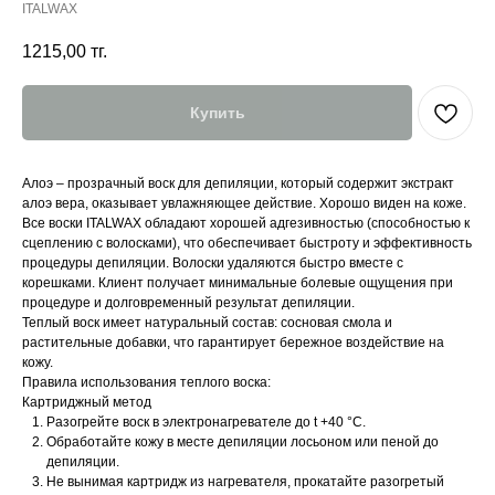
ITALWAX
1215,00
тг.
Купить
Алоэ – прозрачный воск для депиляции, который содержит экстракт
алоэ вера, оказывает увлажняющее действие. Хорошо виден на коже.
Все воски ITALWAX обладают хорошей адгезивностью (способностью к
сцеплению с волосками), что обеспечивает быстроту и эффективность
процедуры депиляции. Волоски удаляются быстро вместе с
корешками. Клиент получает минимальные болевые ощущения при
процедуре и долговременный результат депиляции.
Теплый воск имеет натуральный состав: сосновая смола и
растительные добавки, что гарантирует бережное воздействие на
кожу.
Правила использования теплого воска:
Картриджный метод
Разогрейте воск в электронагревателе до t +40 °C.
Обработайте кожу в месте депиляции лосьоном или пеной до
депиляции.
Не вынимая картридж из нагревателя, прокатайте разогретый